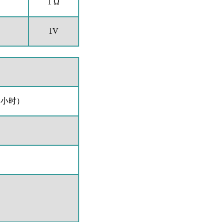
1 Ω
1V
0 小时）
；